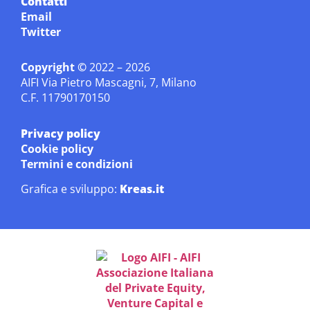
Contatti
Email
Twitter
Copyright ©
2022 – 2026
AIFI Via Pietro Mascagni, 7, Milano
C.F. 11790170150
Privacy policy
Cookie policy
Termini e condizioni
Grafica e sviluppo:
Kreas.it