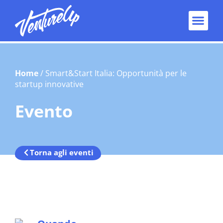
Home
/
Smart&Start Italia: Opportunità per le
startup innovative
Evento
Torna agli eventi