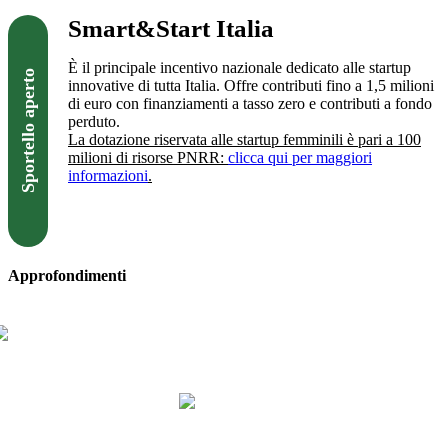
Smart&Start Italia
È il principale incentivo nazionale dedicato alle startup
Sportello aperto
innovative di tutta Italia. Offre contributi fino a 1,5 milioni
di euro con finanziamenti a tasso zero e contributi a fondo
perduto.
La dotazione riservata alle startup femminili è pari a 100
milioni di risorse PNRR:
clicca qui per maggiori
informazioni
.
Visita il sito
Approfondimenti
Webinar tecnico informativo: Come funzionano
gli incentivi
Guarda il video