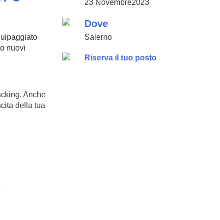
23 Novembre2023
Dove
quipaggiato
Salerno
so nuovi
Riserva il tuo posto
acking. Anche
cita della tua
à