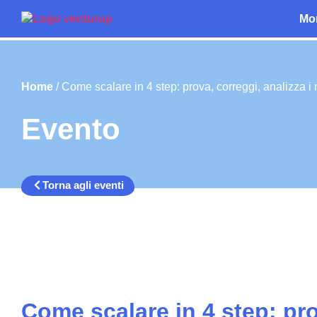
Mo
Home
/
Come scalare in 4 step: prova, correggi, analizza i 
Evento
Torna agli eventi
Come scalare in 4 step: pro