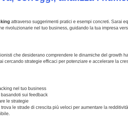
cking
attraverso suggerimenti pratici e esempi concreti. Sarai e
he rivoluzionarie nel tuo business, guidando la tua impresa ver
sionisti che desiderano comprendere le dinamiche del growth h
 cercando strategie efficaci per potenziare e accelerare la cres
acking nel tuo business
 basandoti sui feedback
are le strategie
rova le strade di crescita più veloci per aumentare la redditivit
bile.