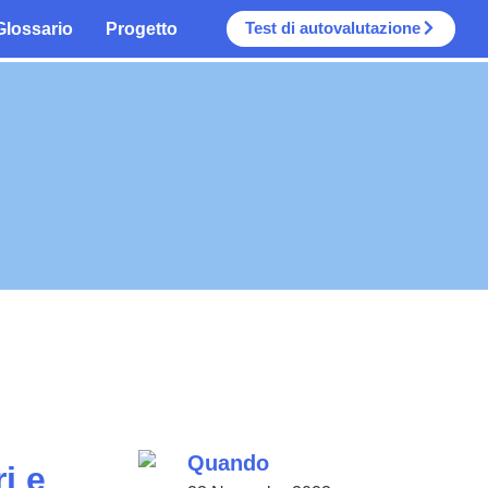
Test di autovalutazione
Glossario
Progetto
Quando
i e