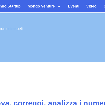
ndo Startup
Mondo Venture
Eventi
Video
numeri e ripeti
va, correggi, analizza i numer