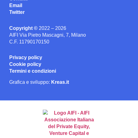
Email
Twitter
Copyright ©
2022 – 2026
AIFI Via Pietro Mascagni, 7, Milano
C.F. 11790170150
Privacy policy
Cookie policy
Termini e condizioni
Grafica e sviluppo:
Kreas.it