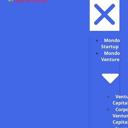
Mondo
Startup
Mondo
Venture
Vent
Capita
Corp
Ventu
Capita