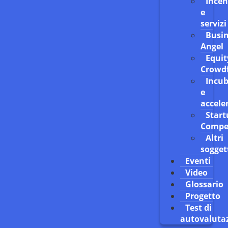
Incen
e
servizi
Busin
Angel
Equit
Crowd
Incub
e
accele
Start
Compe
Altri
sogget
Eventi
Video
Glossario
Progetto
Test di
autovaluta