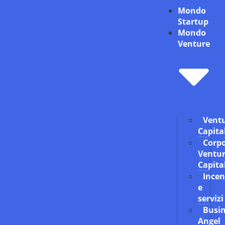
Mondo
Startup
Mondo
Venture
Vent
Capita
Corp
Ventu
Capita
Incen
e
servizi
Busin
Angel