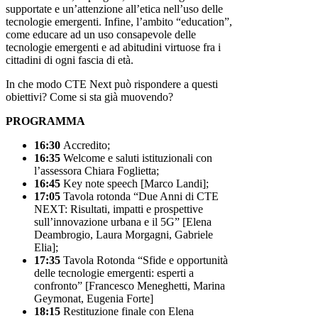
supportate e un’attenzione all’etica nell’uso delle
tecnologie emergenti. Infine, l’ambito “education”,
come educare ad un uso consapevole delle
tecnologie emergenti e ad abitudini virtuose fra i
cittadini di ogni fascia di età.
In che modo CTE Next può rispondere a questi
obiettivi? Come si sta già muovendo?
PROGRAMMA
16:30
Accredito;
16:35
Welcome e saluti istituzionali con
l’assessora Chiara Foglietta;
16:45
Key note speech [Marco Landi];
17:05
Tavola rotonda “Due Anni di CTE
NEXT: Risultati, impatti e prospettive
sull’innovazione urbana e il 5G” [Elena
Deambrogio, Laura Morgagni, Gabriele
Elia];
17:35
Tavola Rotonda “Sfide e opportunità
delle tecnologie emergenti: esperti a
confronto” [Francesco Meneghetti, Marina
Geymonat, Eugenia Forte]
18:15
Restituzione finale con Elena