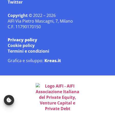
Twitter
Copyright ©
2022 – 2026
AIFI Via Pietro Mascagni, 7, Milano
C.F. 11790170150
Privacy policy
Cookie policy
Termini e condizioni
Grafica e sviluppo:
Kreas.it