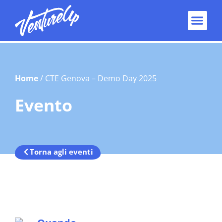
Home
/
CTE Genova – Demo Day 2025
Evento
Torna agli eventi