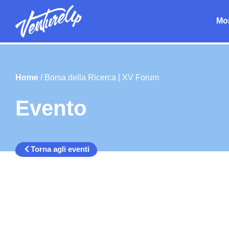
Mo
Home
/
Borsa della Ricerca | XV Forum
Evento
Torna agli eventi