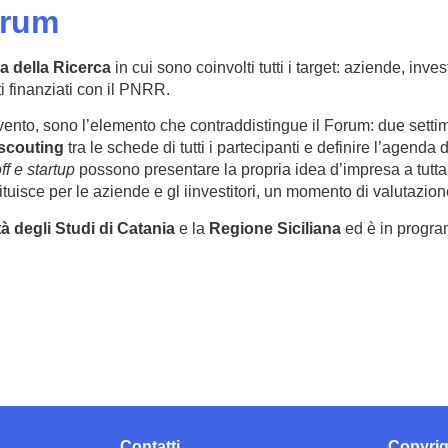
orum
a della Ricerca
in cui sono coinvolti tutti i target: aziende, invest
nti finanziati con il PNRR.
evento, sono l’elemento che contraddistingue il Forum: due sett
scouting
tra le schede di tutti i partecipanti e definire l’agenda d
ff e startup
possono presentare la propria idea d’impresa a tutta 
ituisce per le aziende e gl iinvestitori, un momento di valutazione
à degli Studi di Catani
a
e la
Regione Siciliana
ed è in progr
Contatti
Copyri