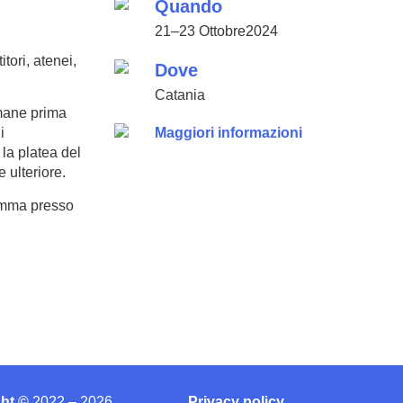
Quando
21–23 Ottobre2024
itori, atenei,
Dove
Catania
imane prima
Maggiori informazioni
i
la platea del
 ulteriore.
amma presso
ght ©
2022 – 2026
Privacy policy